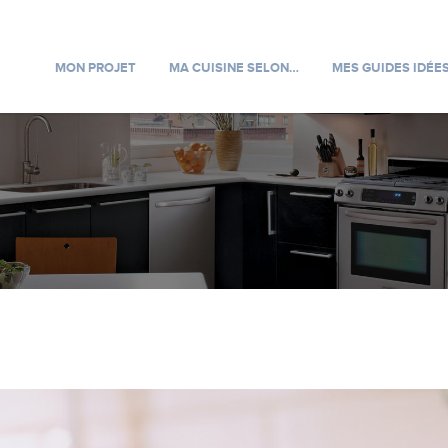
MON PROJET
MA CUISINE SELON…
MES GUIDES IDÉE