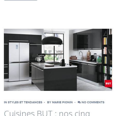
IN
STYLES ET TENDANCES
BY
MARIE PIONIN
NO COMMENTS
Cuisines BUT : nos cinq