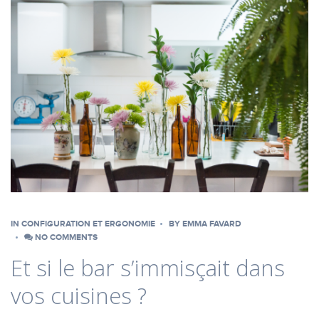
IN
CONFIGURATION ET ERGONOMIE
BY
EMMA FAVARD
NO COMMENTS
Et si le bar s’immisçait dans
vos cuisines ?