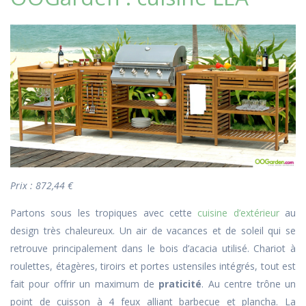
Prix : 872,44 €
Partons sous les tropiques avec cette
cuisine d’extérieur
au
design très chaleureux. Un air de vacances et de soleil qui se
retrouve principalement dans le bois d’acacia utilisé. Chariot à
roulettes, étagères, tiroirs et portes ustensiles intégrés, tout est
fait pour offrir un maximum de
praticité
. Au centre trône un
point de cuisson à 4 feux alliant barbecue et plancha. La