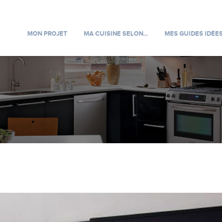
MON PROJET
MA CUISINE SELON…
MES GUIDES IDÉE