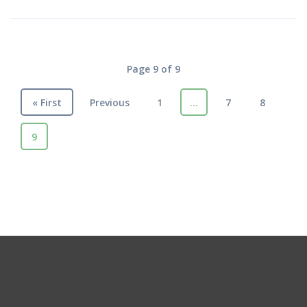
Page 9 of 9
« First
Previous
1
…
7
8
9