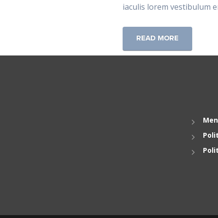
iaculis lorem vestibulum e
READ MORE
Men
Poli
Poli