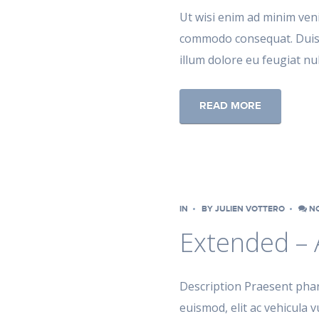
Ut wisi enim ad minim veni
commodo consequat. Duis a
illum dolore eu feugiat null
READ MORE
IN
BY
JULIEN VOTTERO
NO
Extended – 
Description Praesent phare
euismod, elit ac vehicula v