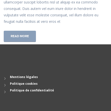
ullamcorper suscipit lobortis nisl ut aliquip ex ea commodo
consequat. Duis autem vel eum iriure dolor in hendrerit in
vulputate velit esse molestie consequat, vel illum dolore eu
feugiat nulla facilisis at vero eros et
READ MORE
Mentions légales
Politique cookies
Politique de confidentialité